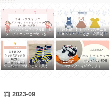
【超お得！】ミキハウスモニタ
ミキハウスとは？ダブルB、ホ
ーキャンペーンとは？次回開催
ットビスケッツとの違いも解
日は？
説！
【コスパ最強】ミキハウスソッ
【1,2歳向け】ホットビスケッ
クスパックの魅力と安く買う方
ツのサンダルを紹介します！
法を紹介
2023-09