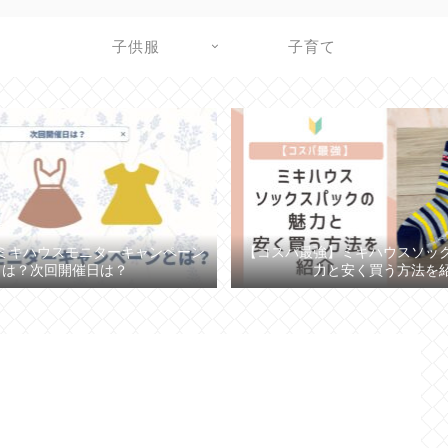
子供服
子育て
ミキハウスモニターキャンペーン
【コスパ最強】ミキハウスソッ
とは？次回開催日は？
力と安く買う方法を