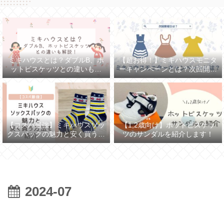
ミキハウスとは？ダブルB、ホ
【超お得！】ミキハウスモニタ
ットビスケッツとの違いも解
ーキャンペーンとは？次回開催
説！
日は？
【コスパ最強】ミキハウスソッ
【1,2歳向け】ホットビスケッ
クスパックの魅力と安く買う方
ツのサンダルを紹介します！
法を紹介
2024-07