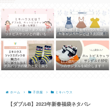
ミキハウスとは？ダブルB、ホ
【超お得！】ミキハウスモニタ
ットビスケッツとの違いも解
ーキャンペーンとは？次回開催
説！
日は？
【コスパ最強】ミキハウスソッ
【1,2歳向け】ホットビスケッ
クスパックの魅力と安く買う方
ツのサンダルを紹介します！
法を紹介
ホーム
子供服
ミキハウス
【ダブルB】2023年新春福袋ネタバレ