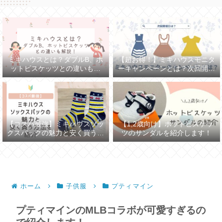
ミキハウスとは？ダブルB、ホ
【超お得！】ミキハウスモニタ
ットビスケッツとの違いも解
ーキャンペーンとは？次回開催
説！
日は？
【コスパ最強】ミキハウスソッ
【1,2歳向け】ホットビスケッ
クスパックの魅力と安く買う方
ツのサンダルを紹介します！
法を紹介
ホーム
子供服
プティマイン
プティマインのMLBコラボが可愛すぎるの