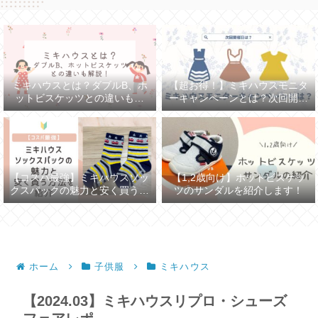
ミキハウスとは？ダブルB、ホ
【超お得！】ミキハウスモニタ
ットビスケッツとの違いも解
ーキャンペーンとは？次回開催
説！
日は？
【コスパ最強】ミキハウスソッ
【1,2歳向け】ホットビスケッ
クスパックの魅力と安く買う方
ツのサンダルを紹介します！
法を紹介
ホーム
子供服
ミキハウス
【2024.03】ミキハウスリプロ・シューズ