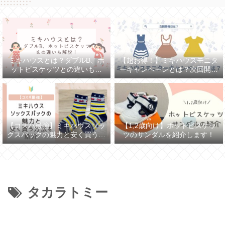
ミキハウスとは？ダブルB、ホ
【超お得！】ミキハウスモニタ
ットビスケッツとの違いも解
ーキャンペーンとは？次回開催
説！
日は？
【コスパ最強】ミキハウスソッ
【1,2歳向け】ホットビスケッ
クスパックの魅力と安く買う方
ツのサンダルを紹介します！
法を紹介
タカラトミー